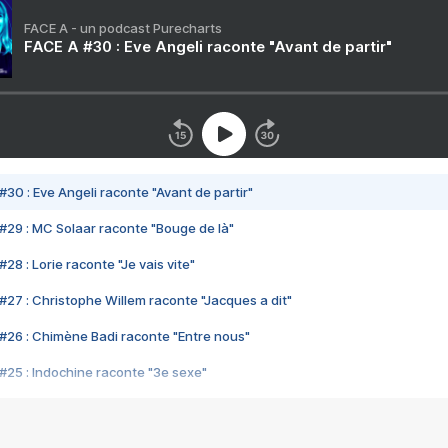
FACE A - un podcast Purecharts
FACE A #30 : Eve Angeli raconte "Avant de partir"
#30 : Eve Angeli raconte "Avant de partir"
#29 : MC Solaar raconte "Bouge de là"
28 : Lorie raconte "Je vais vite"
#27 : Christophe Willem raconte "Jacques a dit"
#26 : Chimène Badi raconte "Entre nous"
#25 : Indochine raconte "3e sexe"
#24 : Zaho raconte "C'est chelou"
#23 : Patrick Bruel raconte "Au café des délices"