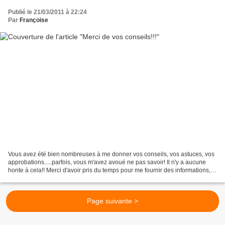
Publié le 21/03/2011 à 22:24
Par
Françoise
Vous avez été bien nombreuses à me donner vos conseils, vos astuces, vos
approbations.....parfois, vous m'avez avoué ne pas savoir! Il n'y a aucune
honte à cela!! Merci d'avoir pris du temps pour me fournir des informations,
bien précises et méthodiques,...
Page suivante >