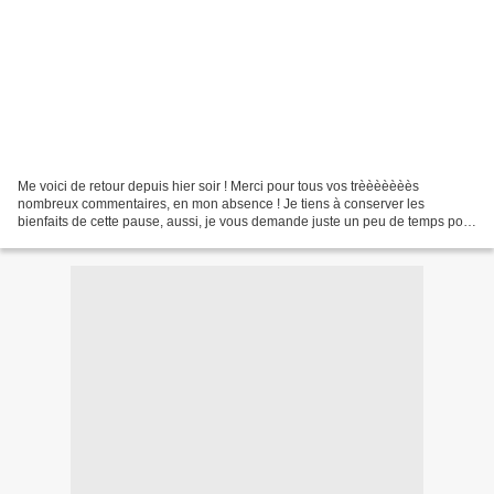
Me voici de retour depuis hier soir ! Merci pour tous vos trèèèèèèès
nombreux commentaires, en mon absence ! Je tiens à conserver les
bienfaits de cette pause, aussi, je vous demande juste un peu de temps pour
vous répondre,et, vous rendre des p'tites...