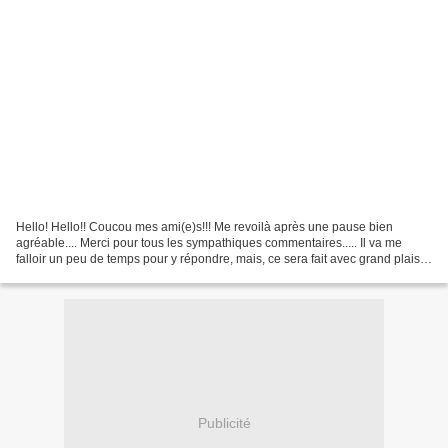
Hello! Hello!! Coucou mes ami(e)s!!! Me revoilà après une pause bien
agréable.... Merci pour tous les sympathiques commentaires..... Il va me
falloir un peu de temps pour y répondre, mais, ce sera fait avec grand plaisir!
Très bon Dimanche, et, à très...
Publicité