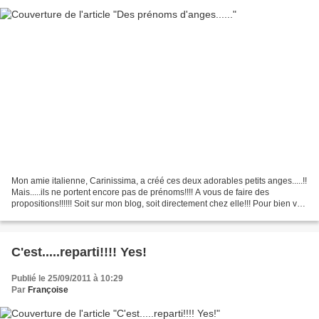
Mon amie italienne, Carinissima, a créé ces deux adorables petits anges.....!!
Mais.....ils ne portent encore pas de prénoms!!!! A vous de faire des
propositions!!!!!! Soit sur mon blog, soit directement chez elle!!! Pour bien voir
les 2 anges apparaître,...
C'est.....reparti!!!! Yes!
Publié le 25/09/2011 à 10:29
Par
Françoise