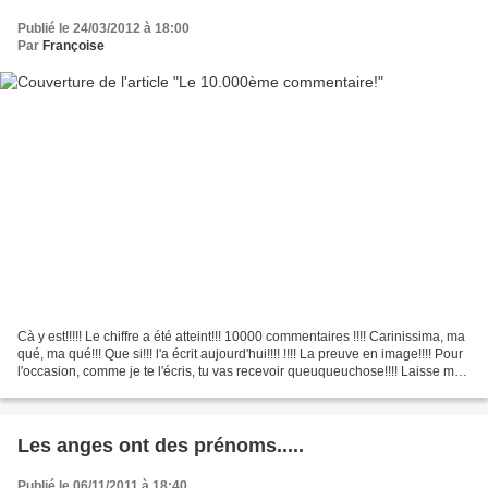
Publié le 24/03/2012 à 18:00
Par
Françoise
Cà y est!!!!! Le chiffre a été atteint!!! 10000 commentaires !!!! Carinissima, ma
qué, ma qué!!! Que si!!! l'a écrit aujourd'hui!!!! !!!! La preuve en image!!!! Pour
l'occasion, comme je te l'écris, tu vas recevoir queuqueuchose!!!! Laisse moi
juste un...
Les anges ont des prénoms.....
Publié le 06/11/2011 à 18:40