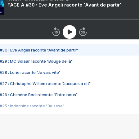
FACE A #30 : Eve Angeli raconte "Avant de partir"
#30 : Eve Angeli raconte "Avant de partir"
#29 : MC Solaar raconte "Bouge de là"
28 : Lorie raconte "Je vais vite"
#27 : Christophe Willem raconte "Jacques a dit"
#26 : Chimène Badi raconte "Entre nous"
#25 : Indochine raconte "3e sexe"
#24 : Zaho raconte "C'est chelou"
#23 : Patrick Bruel raconte "Au café des délices"