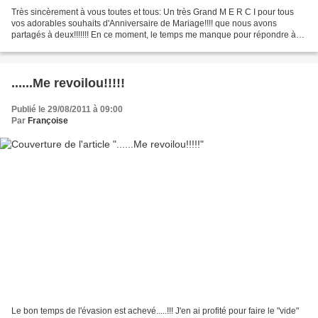
Très sincèrement à vous toutes et tous: Un très Grand M E R C I pour tous
vos adorables souhaits d'Anniversaire de Mariage!!!! que nous avons
partagés à deux!!!!!!! En ce moment, le temps me manque pour répondre à
tous les commentaires.....Ne m'en voulez...
......Me revoilou!!!!!
Publié le 29/08/2011 à 09:00
Par
Françoise
Le bon temps de l'évasion est achevé.....!!! J'en ai profité pour faire le "vide"